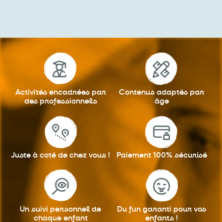
Activités encadrées
par
Contenus adaptés
par
des professionnels
âge
Juste à coté
de chez vous !
Paiement 100%
sécurisé
Un suivi personnel
de
Du fun garanti
pour vos
chaque enfant
enfants !