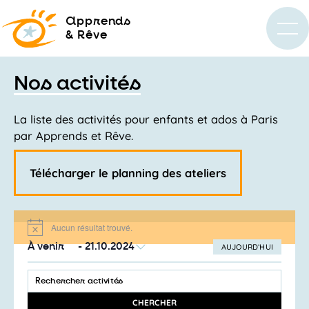
a
pprends
& Rêve
Nos activités
La liste des activités pour enfants et ados à Paris
par Apprends et Rêve.
Télécharger le planning des ateliers
Aucun résultat trouvé.
Notice
À venir
 - 
21.10.2024
AUJOURD’HUI
SÉLECTIONNEZ
Recherche
LA
SAISIR
et
DATE
MOT-
navigation
CLÉ.
CHERCHER