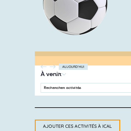
AUJOURD’HUI
À venir
SÉLECTIONNEZ
LA
SAISIR
Recherche
DATE
MOT-
CLÉ.
et
RECHERCHER
ACTIVITÉS
navigation
PAR
MOT-
CLÉ.
de
AJOUTER CES ACTIVITÉS À ICAL