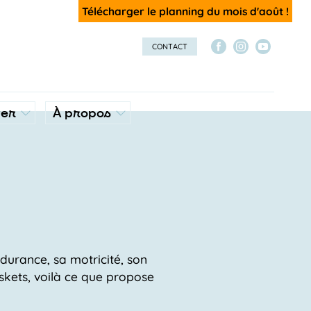
Télécharger le planning du mois d'août !
CONTACT
ver
À propos
durance, sa motricité, son
askets, voilà ce que propose