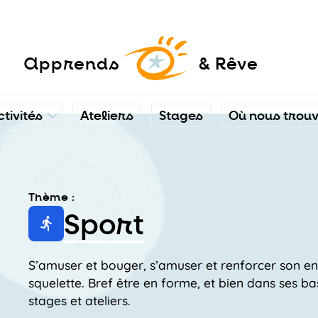
a
pprends
& Rêve
ctivités
Ateliers
Stages
Où nous trou
Thème :
Sport
S’amuser et bouger, s’amuser et renforcer son en
squelette. Bref être en forme, et bien dans ses b
stages et ateliers.