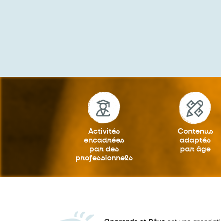
Activités
Contenus
encadrées
adaptés
par des
par âge
professionnels
a