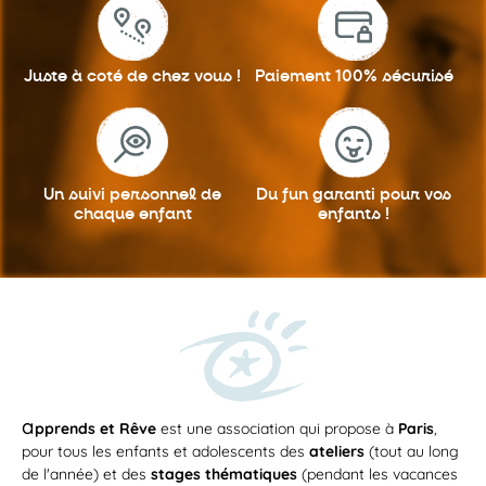
Juste à coté
de chez vous !
Paiement 100%
sécurisé
Un suivi personnel
de
Du fun garanti
pour vos
chaque enfant
enfants !
a
pprends et Rêve
est une association qui propose à
Paris
,
pour tous les enfants et adolescents des
ateliers
(tout au long
de l'année) et des
stages thématiques
(pendant les vacances