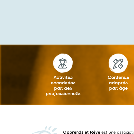
Activités
Contenus
encadrées
adaptés
par des
par âge
professionnels
a
pprends et Rêve
est une associat