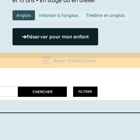
Anglais
Initiation à l'anglais
Théâtre en anglais
➔
Réserver pour mon enfant
Aucun résultat trouvé.
Notice
CHERCHER
FILTRER