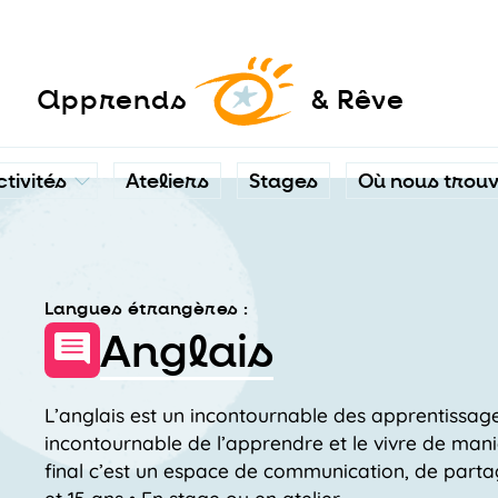
a
pprends
& Rêve
ctivités
Ateliers
Stages
Où nous trou
Langues étrangères :
Anglais
L’anglais est un incontournable des apprentissages
incontournable de l’apprendre et le vivre de mani
final c’est un espace de communication, de partage,
et 15 ans • En stage ou en atelier