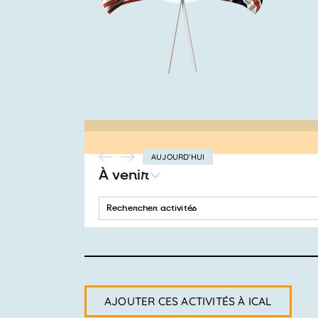
AUJOURD’HUI
À venir
SÉLECTIONNEZ
LA
SAISIR
Recherche
DATE
MOT-
CLÉ.
et
RECHERCHER
ACTIVITÉS
navigation
PAR
MOT-
CLÉ.
de
AJOUTER CES ACTIVITÉS À ICAL