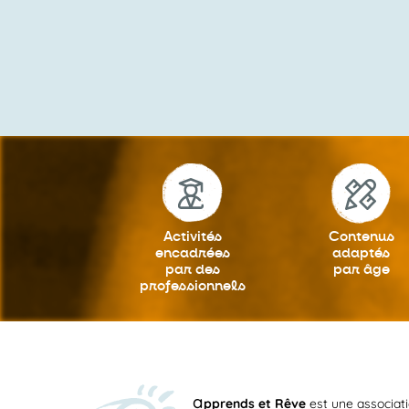
Activités
Contenus
encadrées
adaptés
par des
par âge
professionnels
a
pprends et Rêve
est une associat