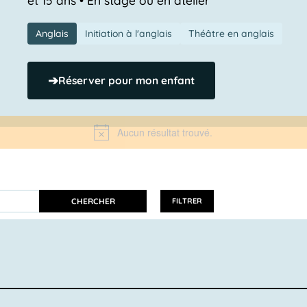
Anglais
Initiation à l'anglais
Théâtre en anglais
➔
Réserver pour mon enfant
Aucun résultat trouvé.
Notice
CHERCHER
FILTRER