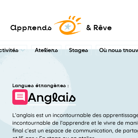
a
pprends
& Rêve
ctivités
Ateliers
Stages
Où nous trou
Langues étrangères :
Anglais
L’anglais est un incontournable des apprentissages
incontournable de l’apprendre et le vivre de mani
final c’est un espace de communication, de partage,
et 15 ans • En stage ou en atelier