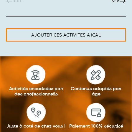
JUIL
SEP
AJOUTER CES ACTIVITÉS À ICAL
Activités encadrées
par
Contenus adaptés
par
des professionnels
âge
Juste à coté
de chez vous !
Paiement 100%
sécurisé