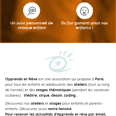
Un suivi personnel
de
Du fun garanti
pour vos
chaque enfant
enfants !
a
pprends et Rêve
est une association qui propose à
Paris
,
pour tous les enfants et adolescents des
ateliers
(tout au long
de l'année) et des
stages thématiques
(pendant les vacances
scolaires) :
théâtre
,
cirque
,
dessin
,
coding
...
Découvrez nos
ateliers
et
stages
pour enfants et parents-
enfants. Découvrez aussi
notre histoire
.
Pour recevoir les actualités d'Apprends et rêve par email,