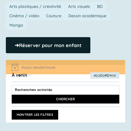
Arts plastiques / créativité
Arts visuels
BD
Cinéma / vidéo
Couture
Dessin académique
Manga
➔
Réserver pour mon enfant
Aucun résultat trouvé.
Notice
À venir
AUJOURD’HUI
SÉLECTIONNEZ
Recherche
LA
SAISIR
et
DATE
MOT-
navigation
CLÉ.
CHERCHER
RECHERCHER
de
ACTIVITÉS
vues
PAR
MONTRER LES FILTRES
MOT-
Activités
CLÉ.