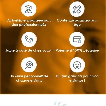
Activités encadrées
par
Contenus adaptés
par
des professionnels
âge
Juste à coté
de chez vous !
Paiement 100%
sécurisé
Un suivi personnel
de
Du fun garanti
pour vos
chaque enfant
enfants !