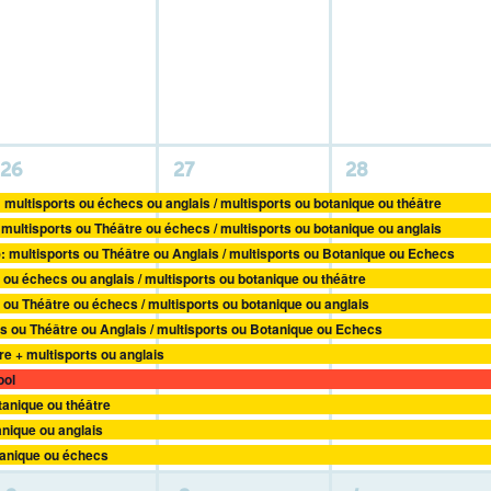
activité,
activité,
activité,
11
11
11
26
27
28
activités,
activités,
activités,
: multisports ou échecs ou anglais / multisports ou botanique ou théâtre
 multisports ou Théâtre ou échecs / multisports ou botanique ou anglais
): multisports ou Théâtre ou Anglais / multisports ou Botanique ou Echecs
 ou échecs ou anglais / multisports ou botanique ou théâtre
s ou Théâtre ou échecs / multisports ou botanique ou anglais
ts ou Théâtre ou Anglais / multisports ou Botanique ou Echecs
re + multisports ou anglais
ool
otanique ou théâtre
anique ou anglais
otanique ou échecs