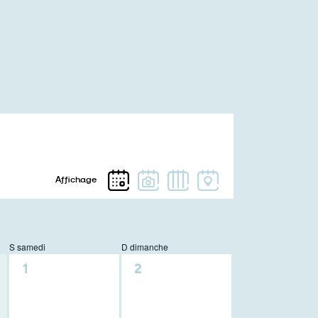
S
samedi
D
dimanche
0
0
1
2
activité,
activité,