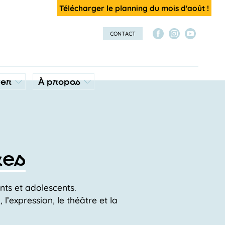
Télécharger le planning du mois d'août !
CONTACT
ver
À propos
res
nts et adolescents.
l’expression, le théâtre et la