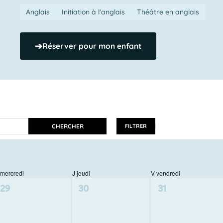
Anglais
Initiation à l'anglais
Théâtre en anglais
➔
Réserver pour mon enfant
CHERCHER
FILTRER
mercredi
J
jeudi
V
vendredi
0
0
0
29
30
31
activité,
activité,
activité,