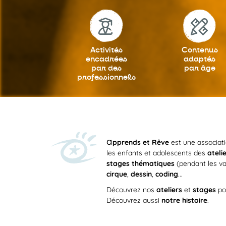
Activités
Contenus
encadrées
adaptés
par des
par âge
professionnels
a
pprends et Rêve
est une associat
les enfants et adolescents des
ateli
stages thématiques
(pendant les va
cirque
,
dessin
,
coding
...
Découvrez nos
ateliers
et
stages
po
Découvrez aussi
notre histoire
.