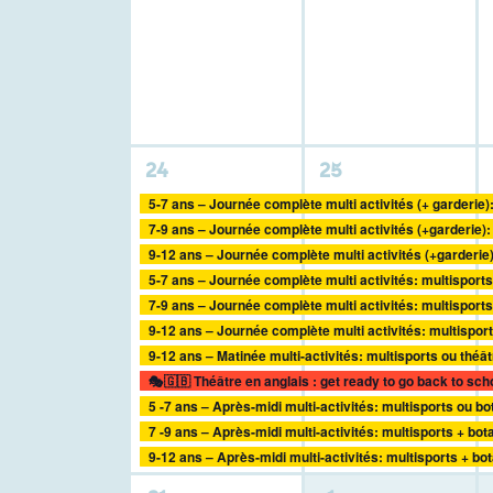
activité,
activité,
11
11
24
25
activités,
activités,
5-7 ans – Journée complète multi activités (+ garderie)
7-9 ans – Journée complète multi activités (+garderie):
9-12 ans – Journée complète multi activités (+garderie
5-7 ans – Journée complète multi activités: multisports
7-9 ans – Journée complète multi activités: multisport
9-12 ans – Journée complète multi activités: multispor
9-12 ans – Matinée multi-activités: multisports ou théât
🎭🇬🇧 Théâtre en anglais : get ready to go back to sch
5 -7 ans – Après-midi multi-activités: multisports ou b
7 -9 ans – Après-midi multi-activités: multisports + bot
9-12 ans – Après-midi multi-activités: multisports + b