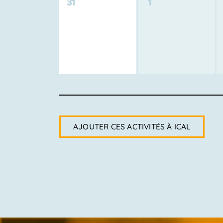
0
0
31
1
activité,
activité,
AJOUTER CES ACTIVITÉS À ICAL