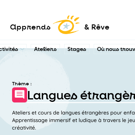
a
pprends
& Rêve
ctivités
Ateliers
Stages
Où nous trou
Thème :
Langues étrangè
Ateliers et cours de langues étrangères pour enfa
Apprentissage immersif et ludique à travers le jeu, 
créativité.