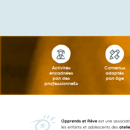
Activités
Contenus
encadrées
adaptés
par des
par âge
professionnels
a
pprends et Rêve
est une associat
les enfants et adolescents des
ateli