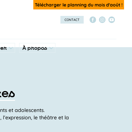
Télécharger le planning du mois d'août !
CONTACT
ver
À propos
res
nts et adolescents.
l’expression, le théâtre et la