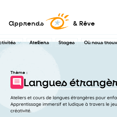
a
pprends
& Rêve
ctivités
Ateliers
Stages
Où nous trou
Thème :
Langues étrangè
Ateliers et cours de langues étrangères pour enfa
Apprentissage immersif et ludique à travers le jeu, 
créativité.