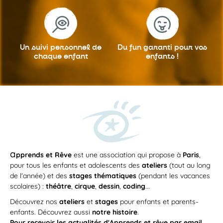
Un suivi personnel
de
Du fun garanti
pour vos
chaque enfant
enfants !
a
pprends et Rêve
est une association qui propose à
Paris
,
pour tous les enfants et adolescents des
ateliers
(tout au long
de l'année) et des
stages thématiques
(pendant les vacances
scolaires) :
théâtre
,
cirque
,
dessin
,
coding
...
Découvrez nos
ateliers
et
stages
pour enfants et parents-
enfants. Découvrez aussi
notre histoire
.
Pour recevoir les actualités d'Apprends et rêve par email,