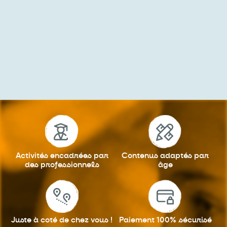
Activités encadrées
par
Contenus adaptés
par
des professionnels
âge
Juste à coté
de chez vous !
Paiement 100%
sécurisé