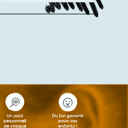
Un suivi
Du fun garanti
personnel
pour vos
de chaque
enfants !