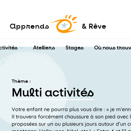
a
pprends
& Rêve
ctivités
Ateliers
Stages
Où nous trou
Thème :
Multi activités
Votre enfant ne pourra plus vous dire : « je m’ennu
Il trouvera forcément chaussure à son pied avec la
proposées sur un ou plusieurs jours autour d’un co
montagne, Halloween, Nöel, etc.). • Entre 4 et 12 