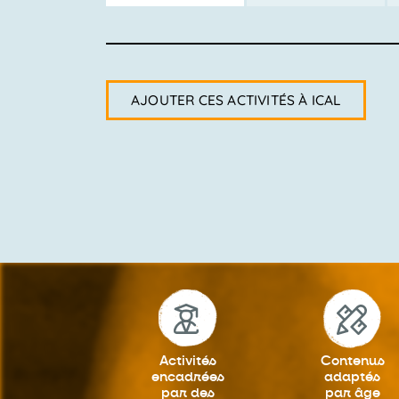
AJOUTER CES ACTIVITÉS À ICAL
Activités
Contenus
encadrées
adaptés
par des
par âge