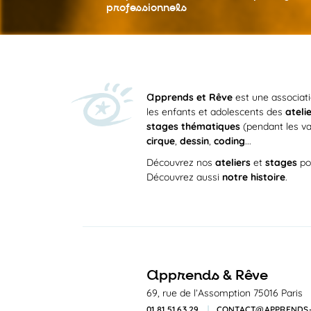
professionnels
a
pprends et Rêve
est une associat
les enfants et adolescents des
ateli
stages thématiques
(pendant les va
cirque
,
dessin
,
coding
...
Découvrez nos
ateliers
et
stages
po
Découvrez aussi
notre histoire
.
a
pprends & Rêve
69, rue de l’Assomption 75016 Paris
01 81 51 63 29
CONTACT@APPRENDS-