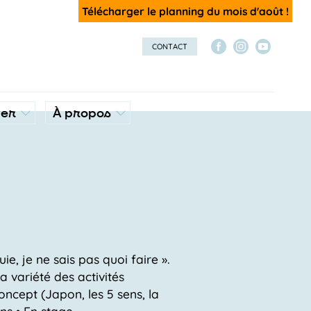
Télécharger le planning du mois d'août !
CONTACT
ver
À propos
ie, je ne sais pas quoi faire ».
 variété des activités
ncept (Japon, les 5 sens, la
ans • En stage