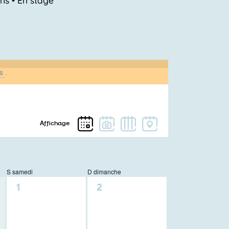
ts
.
S
samedi
D
dimanche
0
0
1
2
activité,
activité,