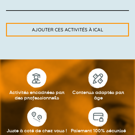
AJOUTER CES ACTIVITÉS À ICAL
Activités encadrées
par
Contenus adaptés
par
des professionnels
âge
Juste à coté
de chez vous !
Paiement 100%
sécurisé