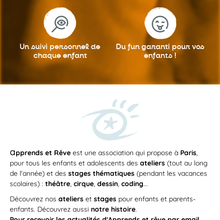
Un suivi personnel
de
Du fun garanti
pour vos
chaque enfant
enfants !
a
pprends et Rêve
est une association qui propose à
Paris
,
pour tous les enfants et adolescents des
ateliers
(tout au long
de l'année) et des
stages thématiques
(pendant les vacances
scolaires) :
théâtre
,
cirque
,
dessin
,
coding
...
Découvrez nos
ateliers
et
stages
pour enfants et parents-
enfants. Découvrez aussi
notre histoire
.
Pour recevoir les actualités d'Apprends et rêve par email,