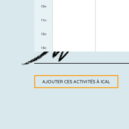
10h
11h
12h
13h
14h
15h
AJOUTER CES ACTIVITÉS À ICAL
16h
17h
18h