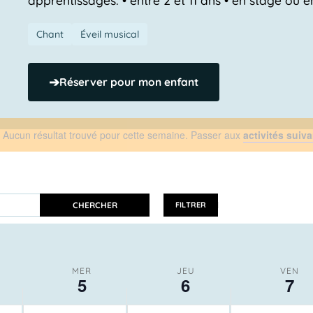
Chant
Éveil musical
➔
Réserver pour mon enfant
Aucun résultat trouvé pour cette semaine. Passer aux
activités suiv
Notice
CHERCHER
FILTRER
MER
JEU
VEN
5
6
7
No
No
No