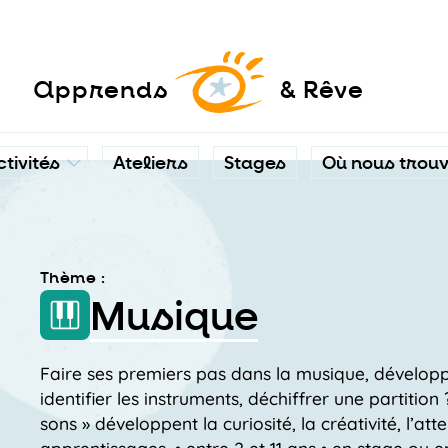
a
pprends
& Rêve
ctivités
Ateliers
Stages
Où nous trou
Thème :
Musique
Faire ses premiers pas dans la musique, développ
identifier les instruments, déchiffrer une partition
sons » développent la curiosité, la créativité, l’at
apprentissages. • entre 2 et 11 ans • en stage ou en