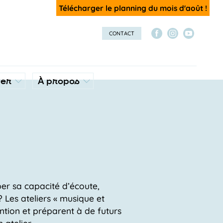
Télécharger le planning du mois d'août !
CONTACT
ver
À propos
er sa capacité d’écoute,
 ? Les ateliers « musique et
tention et préparent à de futurs
 atelier