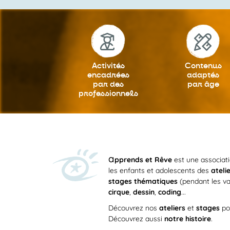
19h
20h
21h
Activités
Contenus
encadrées
adaptés
22h
par des
par âge
professionnels
23h
0h
a
pprends et Rêve
est une associat
les enfants et adolescents des
ateli
stages thématiques
(pendant les va
cirque
,
dessin
,
coding
...
Découvrez nos
ateliers
et
stages
po
Découvrez aussi
notre histoire
.