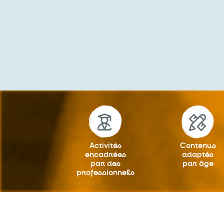
Activités
Contenus
encadrées
adaptés
par des
par âge
professionnels