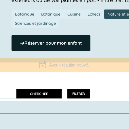
Botanique
Botanique
Cuisine
Echecs
Nature et 
Sciences et jardinage
➔
Réserver pour mon enfant
Aucun résultat trouvé.
Notice
CHERCHER
FILTRER