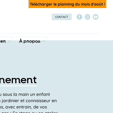
Télécharger le planning du mois d'août !
CONTACT
ver
À propos
nnement
u sous la main un enfant
n jardinier et connaisseur en
s, avec entrain, de vos
2 ans • En stage ou en atelier