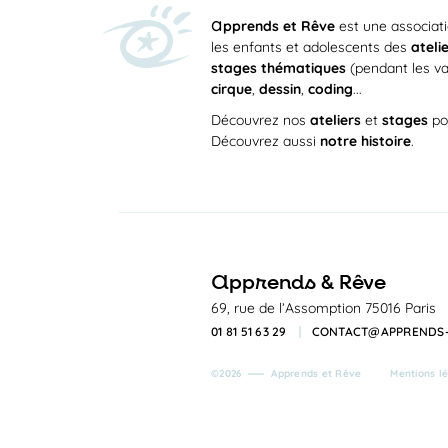
a
pprends et Rêve
est une associat
les enfants et adolescents des
ateli
stages thématiques
(pendant les va
cirque
,
dessin
,
coding
...
Découvrez nos
ateliers
et
stages
po
Découvrez aussi
notre histoire
.
a
pprends & Rêve
69, rue de l’Assomption 75016 Paris
01 81 51 63 29
CONTACT@APPRENDS-
©2026
Apprends et Rêve
Mentions l