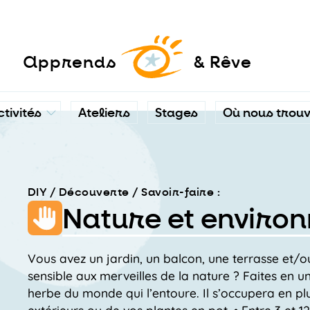
a
pprends
& Rêve
ctivités
Ateliers
Stages
Où nous trou
DIY / Découverte / Savoir-faire :
Nature et enviro
Vous avez un jardin, un balcon, une terrasse et/o
sensible aux merveilles de la nature ? Faites en u
herbe du monde qui l’entoure. Il s’occupera en plu
extérieurs ou de vos plantes en pot. • Entre 3 et 1