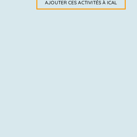
de
AJOUTER CES ACTIVITÉS À ICAL
vues
Activités