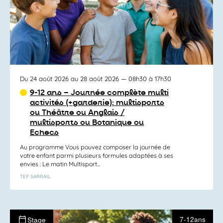
Du 24 août 2026 au 28 août 2026
— 08h30 à 17h30
9-12 ans – Journée complète multi
activités (+garderie): multisports
ou Théâtre ou Anglais /
multisports ou Botanique ou
Echecs
Au programme Vous pouvez composer la journée de
votre enfant parmi plusieurs formules adaptées à ses
envies : Le matin Multisport...
TEP SARRAIL
7-12ans
Stage