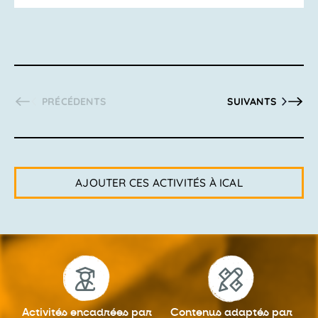
ACTIVITÉS
ACTIVITÉS
PRÉCÉDENTS
SUIVANTS
AJOUTER CES ACTIVITÉS À ICAL
Activités encadrées
par
Contenus adaptés
par