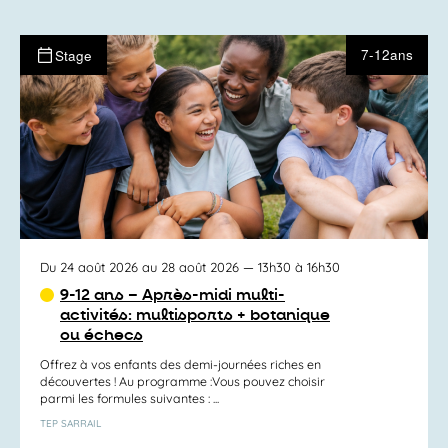
7-12ans
Stage
Du 24 août 2026 au 28 août 2026
— 13h30 à 16h30
9-12 ans – Après-midi multi-
activités: multisports + botanique
ou échecs
Offrez à vos enfants des demi-journées riches en
découvertes ! Au programme :Vous pouvez choisir
parmi les formules suivantes : ...
TEP SARRAIL