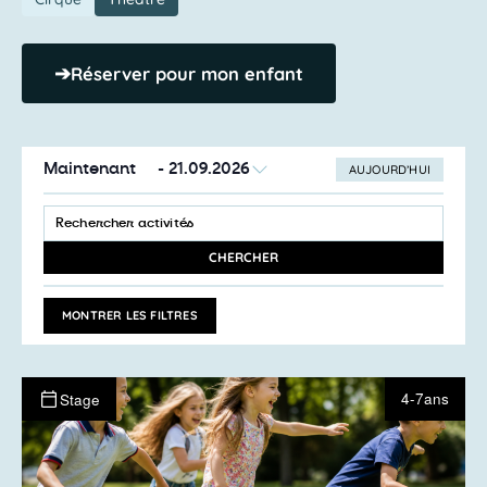
➔
Réserver pour mon enfant
Maintenant
 - 
21.09.2026
AUJOURD’HUI
SÉLECTIONNEZ
Recherche
LA
SAISIR
et
DATE
MOT-
navigation
CLÉ.
CHERCHER
RECHERCHER
de
ACTIVITÉS
vues
PAR
MONTRER LES FILTRES
MOT-
Activités
CLÉ.
4-7ans
Stage