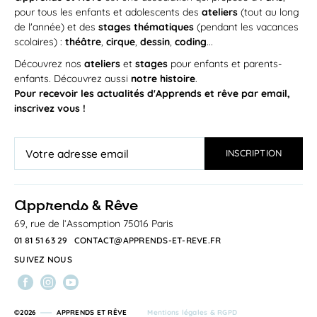
pour tous les enfants et adolescents des
ateliers
(tout au long
de l'année) et des
stages thématiques
(pendant les vacances
scolaires) :
théâtre
,
cirque
,
dessin
,
coding
...
Découvrez nos
ateliers
et
stages
pour enfants et parents-
enfants. Découvrez aussi
notre histoire
.
Pour recevoir les actualités d'Apprends et rêve par email,
inscrivez vous !
a
pprends & Rêve
69, rue de l’Assomption 75016 Paris
01 81 51 63 29
CONTACT@APPRENDS-ET-REVE.FR
SUIVEZ NOUS
©2026
APPRENDS ET RÊVE
Mentions légales & RGPD