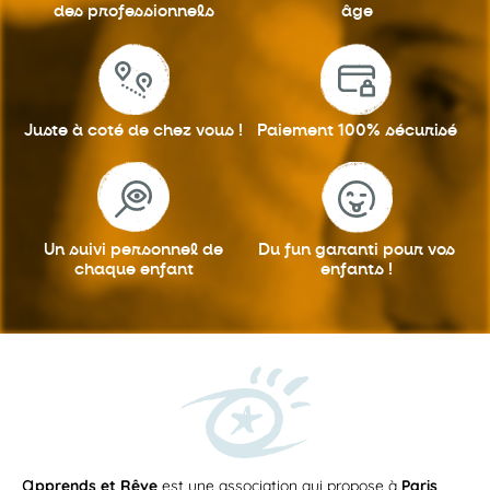
des professionnels
âge
Juste à coté
de chez vous !
Paiement 100%
sécurisé
Un suivi personnel
de
Du fun garanti
pour vos
chaque enfant
enfants !
a
pprends et Rêve
est une association qui propose à
Paris
,