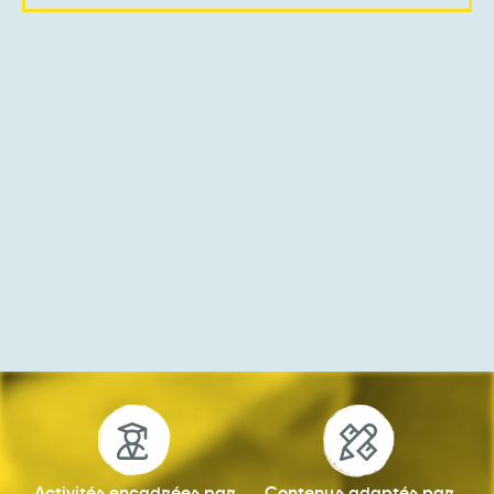
Activités encadrées
par
Contenus adaptés
par