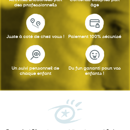
des professionnels
âge
Juste à coté
de chez vous !
Paiement 100%
sécurisé
Un suivi personnel
de
Du fun garanti
pour vos
chaque enfant
enfants !