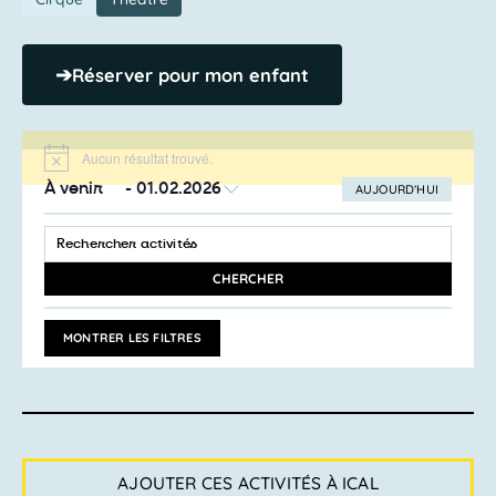
➔
Réserver pour mon enfant
Aucun résultat trouvé.
Notice
À venir
 - 
01.02.2026
AUJOURD’HUI
SÉLECTIONNEZ
Recherche
LA
SAISIR
et
DATE
MOT-
navigation
CLÉ.
CHERCHER
RECHERCHER
de
ACTIVITÉS
vues
PAR
MONTRER LES FILTRES
MOT-
Activités
CLÉ.
AJOUTER CES ACTIVITÉS À ICAL