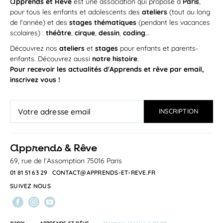
a
pprends et Rêve
est une association qui propose à
Paris
,
pour tous les enfants et adolescents des
ateliers
(tout au long
de l'année) et des
stages thématiques
(pendant les vacances
scolaires) :
théâtre
,
cirque
,
dessin
,
coding
...
Découvrez nos
ateliers
et
stages
pour enfants et parents-
enfants. Découvrez aussi
notre histoire
.
Pour recevoir les actualités d'Apprends et rêve par email,
inscrivez vous !
a
pprends & Rêve
69, rue de l’Assomption 75016 Paris
01 81 51 63 29
CONTACT@APPRENDS-ET-REVE.FR
SUIVEZ NOUS