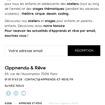
pour tous les enfants et adolescents des
ateliers
(tout au long
de l'année) et des
stages thématiques
(pendant les vacances
scolaires) :
théâtre
,
cirque
,
dessin
,
coding
...
Découvrez nos
ateliers
et
stages
pour enfants et parents-
enfants. Découvrez aussi
notre histoire
.
Pour recevoir les actualités d'Apprends et rêve par email,
inscrivez vous !
a
pprends & Rêve
69, rue de l’Assomption 75016 Paris
01 81 51 63 29
CONTACT@APPRENDS-ET-REVE.FR
SUIVEZ NOUS
©2026
APPRENDS ET RÊVE
Mentions légales & RGPD