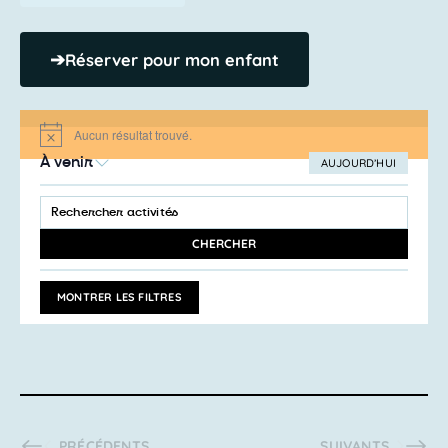
➔
Réserver pour mon enfant
Aucun résultat trouvé.
Notice
À venir
AUJOURD’HUI
SÉLECTIONNEZ
Recherche
LA
SAISIR
et
DATE
MOT-
navigation
CLÉ.
CHERCHER
RECHERCHER
de
ACTIVITÉS
vues
PAR
MONTRER LES FILTRES
MOT-
Activités
CLÉ.
ACTIVITÉS
ACTIVITÉS
PRÉCÉDENTS
SUIVANTS