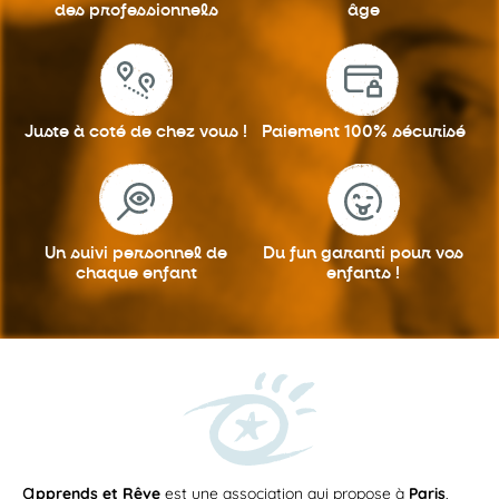
des professionnels
âge
Juste à coté
de chez vous !
Paiement 100%
sécurisé
Un suivi personnel
de
Du fun garanti
pour vos
chaque enfant
enfants !
a
pprends et Rêve
est une association qui propose à
Paris
,