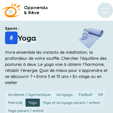
a
pprends
& Rêve
Sport :
Yoga
Vivre ensemble les instants de méditation, la
profondeur de votre souffle. Chercher l’équilibre des
postures à deux. Le yoga vise à obtenir l’harmonie,
rétablir l’énergie. Quoi de mieux pour s’apprendre et
se découvrir ? • Entre 5 et 15 ans • En stage ou en
atelier
Acrobatie / Gymnastique
Acroyoga
Football
GR
Motricité
Yoga
Yoga et Acroyoga parent / enfant
Yoga parent / enfant