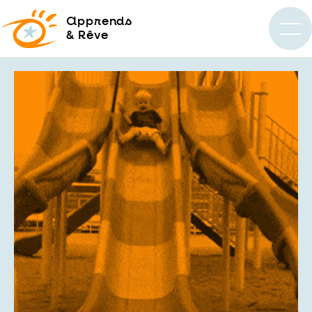
a
pprends
& Rêve