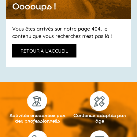
Ooooups !
Vous êtes arrivés sur notre page 404, le
contenu que vous recherchez n'est pas là !
RETOUR À L'ACCUEIL
Activités encadrées
par
Contenus adaptés
par
des professionnels
âge