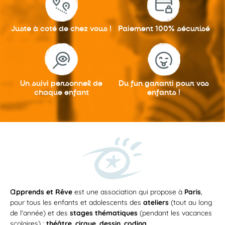
Juste à coté
de chez vous !
Paiement 100%
sécurisé
Un suivi personnel
de
Du fun garanti
pour vos
chaque enfant
enfants !
a
pprends et Rêve
est une association qui propose à
Paris
,
pour tous les enfants et adolescents des
ateliers
(tout au long
de l'année) et des
stages thématiques
(pendant les vacances
scolaires) :
théâtre
,
cirque
,
dessin
,
coding
...