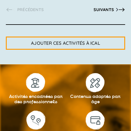
ACTIVITÉS
ACTIVITÉS
PRÉCÉDENTS
SUIVANTS
AJOUTER CES ACTIVITÉS À ICAL
Activités encadrées
par
Contenus adaptés
par
des professionnels
âge