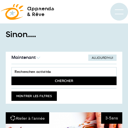
a
pprends
& Rêve
Sinon....
Maintenant
AUJOURD’HUI
SÉLECTIONNEZ
Recherche
LA
SAISIR
et
DATE
MOT-
navigation
CLÉ.
CHERCHER
RECHERCHER
de
ACTIVITÉS
vues
PAR
MONTRER LES FILTRES
MOT-
Activités
CLÉ.
3-5ans
Atelier à l’année