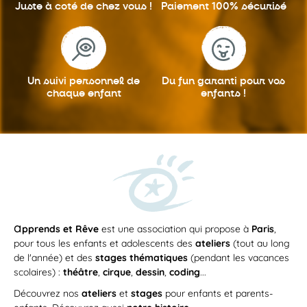
Juste à coté
de chez vous !
Paiement 100%
sécurisé
Un suivi personnel
de
Du fun garanti
pour vos
chaque enfant
enfants !
a
pprends et Rêve
est une association qui propose à
Paris
,
pour tous les enfants et adolescents des
ateliers
(tout au long
de l'année) et des
stages thématiques
(pendant les vacances
scolaires) :
théâtre
,
cirque
,
dessin
,
coding
...
Découvrez nos
ateliers
et
stages
pour enfants et parents-