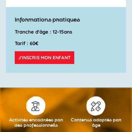
Informations pratiques
Tranche d'âge : 12-15ans
Tarif : 60€
J'INSCRIS MON ENFANT
Activités encadrées
par
Contenus adaptés
par
des professionnels
âge