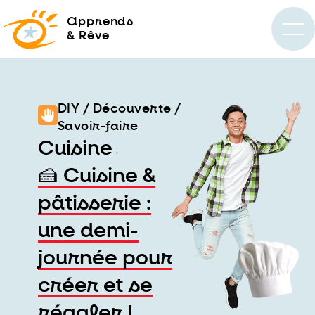
a
pprends
& Rêve
DIY / Découverte /
Savoir-faire
Cuisine
:
🍰 Cuisine &
pâtisserie :
une demi-
journée pour
créer et se
régaler !