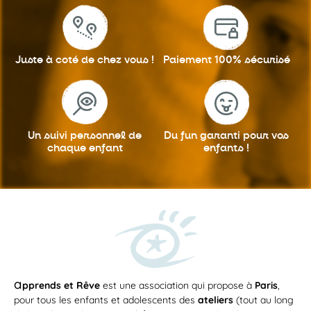
Juste à coté
de chez vous !
Paiement 100%
sécurisé
Un suivi personnel
de
Du fun garanti
pour vos
chaque enfant
enfants !
a
pprends et Rêve
est une association qui propose à
Paris
,
pour tous les enfants et adolescents des
ateliers
(tout au long