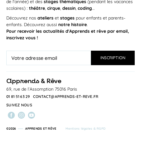
de l'année) et des
stages thématiques
(pendant les vacances
scolaires) :
théâtre
,
cirque
,
dessin
,
coding
...
Découvrez nos
ateliers
et
stages
pour enfants et parents-
enfants. Découvrez aussi
notre histoire
.
Pour recevoir les actualités d'Apprends et rêve par email,
inscrivez vous !
a
pprends & Rêve
69, rue de l’Assomption 75016 Paris
01 81 51 63 29
CONTACT@APPRENDS-ET-REVE.FR
SUIVEZ NOUS
©2026
APPRENDS ET RÊVE
Mentions légales & RGPD