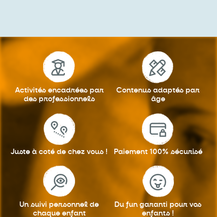
Activités encadrées
par
Contenus adaptés
par
des professionnels
âge
Juste à coté
de chez vous !
Paiement 100%
sécurisé
Un suivi personnel
de
Du fun garanti
pour vos
chaque enfant
enfants !