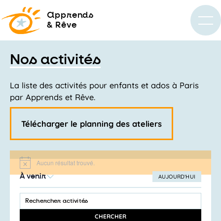
a
pprends
& Rêve
Nos activités
La liste des activités pour enfants et ados à Paris
par Apprends et Rêve.
Télécharger le planning des ateliers
Aucun résultat trouvé.
Notice
À venir
AUJOURD’HUI
SÉLECTIONNEZ
Recherche
LA
SAISIR
et
DATE
MOT-
navigation
CLÉ.
CHERCHER