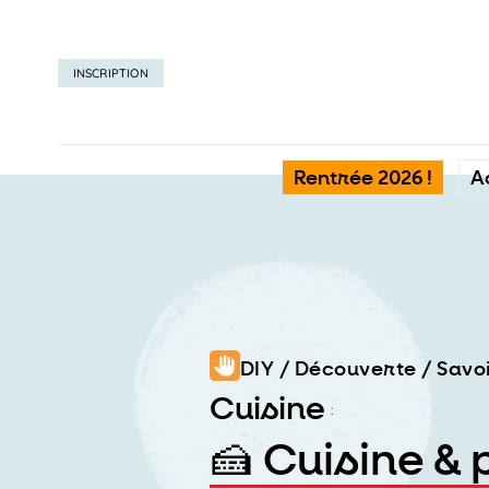
INSCRIPTION
Rentrée 2026 !
A
DIY / Découverte / Savo
Cuisine
:
🍰 Cuisine & 