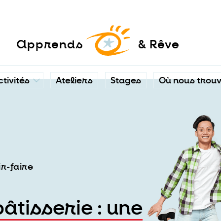
a
pprends
& Rêve
ctivités
Ateliers
Stages
Où nous trou
ir-faire
pâtisserie : une