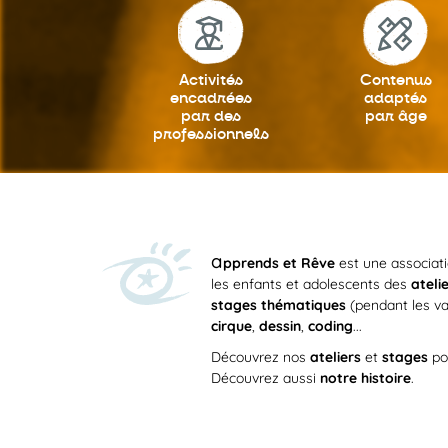
Activités
Contenus
encadrées
adaptés
par des
par âge
professionnels
a
pprends et Rêve
est une associat
les enfants et adolescents des
ateli
stages thématiques
(pendant les va
cirque
,
dessin
,
coding
...
Découvrez nos
ateliers
et
stages
po
Découvrez aussi
notre histoire
.