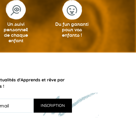
Un suivi
Du fun garanti
personnel
pour vos
de chaque
enfants !
enfant
ctualités d'Apprends et rêve par
s !