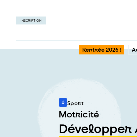
INSCRIPTION
Rentrée 2026 !
A
Sport
Motricité
:
Développer s