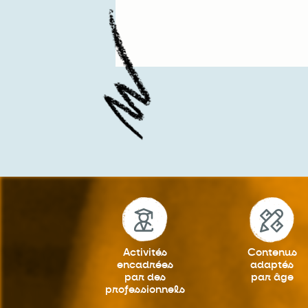
Activités
Contenus
encadrées
adaptés
par des
par âge
professionnels