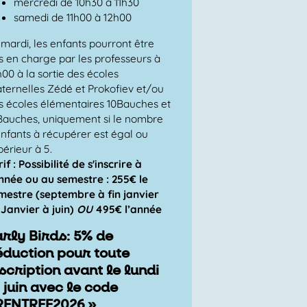
mercredi de 10h30 à 11h30
samedi de 11h00 à 12h00
 mardi, les enfants pourront être
is en charge par les professeurs à
h00 à la sortie des écoles
ternelles Zédé et Prokofiev et/ou
s écoles élémentaires 10Bauches et
Bauches, uniquement si le nombre
enfants à récupérer est égal ou
périeur à 5.
if : Possibilité de s'inscrire à
année ou au semestre :
255€
le
mestre (septembre à fin janvier
 Janvier à juin)
OU
4
95€
l’année
arly Birds: 5% de
éduction pour toute
scription avant le lundi
 juin avec le code
RENTREE2026 »