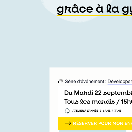
grâce à la 
Série d'événement :
Développer 
Du
mardi 22 septemb
Tous les mardis /
15
ATELIER À L’ANNÉE , 3-5ANS, 4-7ANS
RÉSERVER POUR MON EN