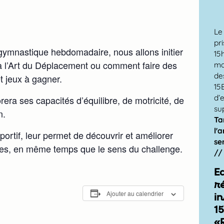
Le
pr
t gymnastique hebdomadaire, nous allons initier
15
 à l’Art du Déplacement ou comment faire des
ma
de
t jeux à gagner.
15
d’
rera ses capacités d’équilibre, de motricité, de
su
n.
Tar
l'
 sportif, leur permet de découvrir et améliorer
se
lles, en même temps que le sens du challenge.
//
E
r
Ajouter au calendrier
in
15
«