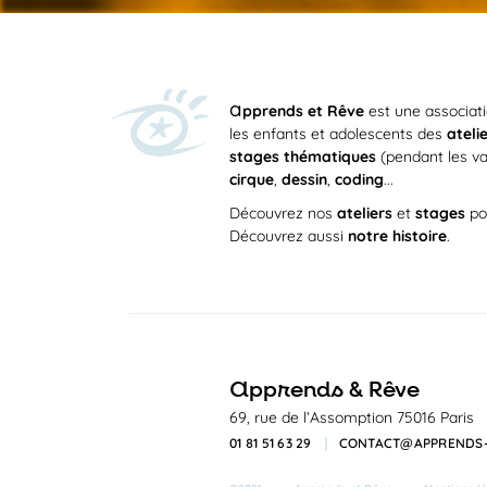
a
pprends et Rêve
est une associat
les enfants et adolescents des
ateli
stages thématiques
(pendant les va
cirque
,
dessin
,
coding
...
Découvrez nos
ateliers
et
stages
po
Découvrez aussi
notre histoire
.
a
pprends & Rêve
69, rue de l’Assomption 75016 Paris
01 81 51 63 29
CONTACT@APPRENDS-