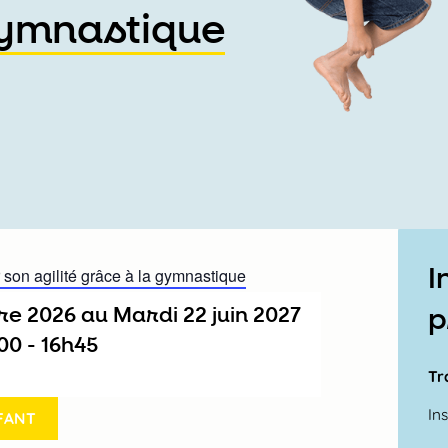
gymnastique
I
son agilité grâce à la gymnastique
re 2026
au
mardi 22 juin 2027
p
h00
-
16h45
Tr
In
FANT