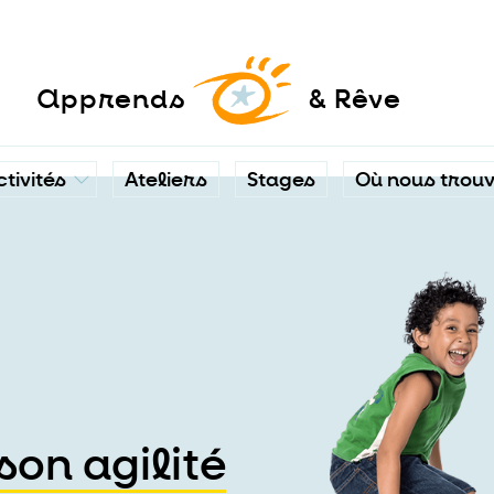
a
pprends
& Rêve
ctivités
Ateliers
Stages
Où nous trou
on agilité