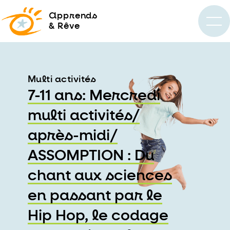
a
pprends
& Rêve
Multi activités
7-11 ans: Mercredi
multi activités/
après-midi/
ASSOMPTION : Du
chant aux sciences
en passant par le
Hip Hop, le codage