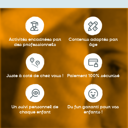
Activités encadrées
par
Contenus adaptés
par
des professionnels
âge
Juste à coté
de chez vous !
Paiement 100%
sécurisé
Un suivi personnel
de
Du fun garanti
pour vos
chaque enfant
enfants !