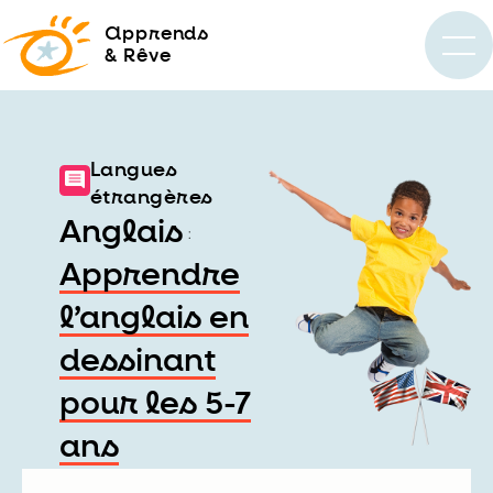
a
pprends
& Rêve
Langues
étrangères
Anglais
:
Apprendre
l’anglais en
dessinant
pour les 5-7
ans