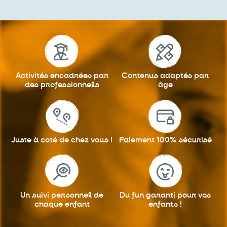
Activités encadrées
par
Contenus adaptés
par
des professionnels
âge
Juste à coté
de chez vous !
Paiement 100%
sécurisé
Un suivi personnel
de
Du fun garanti
pour vos
chaque enfant
enfants !