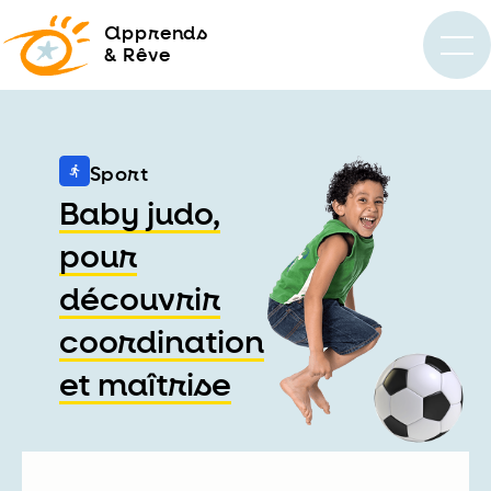
a
pprends
& Rêve
Sport
Baby judo,
pour
découvrir
coordination
et maîtrise