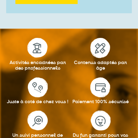
Activités encadrées
par
Contenus adaptés
par
des professionnels
âge
Juste à coté
de chez vous !
Paiement 100%
sécurisé
Un suivi personnel
de
Du fun garanti
pour vos