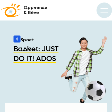
a
pprends
& Rêve
Sport
Basket: JUST
DO IT! ADOS