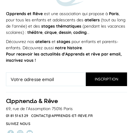
a
pprends et Rêve
est une association qui propose à
Paris
,
pour tous les enfants et adolescents des
ateliers
(tout au long
de l'année) et des
stages thématiques
(pendant les vacances
scolaires) :
théâtre
,
cirque
,
dessin
,
coding
...
Découvrez nos
ateliers
et
stages
pour enfants et parents-
enfants. Découvrez aussi
notre histoire
.
Pour recevoir les actualités d'Apprends et rêve par email,
inscrivez vous !
a
pprends & Rêve
69, rue de l’Assomption 75016 Paris
01 81 51 63 29
CONTACT@APPRENDS-ET-REVE.FR
SUIVEZ NOUS