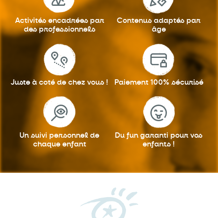
Activités encadrées
par
Contenus adaptés
par
des professionnels
âge
Juste à coté
de chez vous !
Paiement 100%
sécurisé
Un suivi personnel
de
Du fun garanti
pour vos
chaque enfant
enfants !