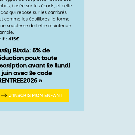
mbes, basée sur les écarts, et celle
 dos qui repose sur les cambrés.
ut comme les équilibres, la forme
une souplesse doit être maintenue
 ample.
rif : 415€
arly Birds: 5% de
éduction pour toute
scription avant le lundi
 juin avec le code
RENTREE2026 »
J'INSCRIS MON ENFANT