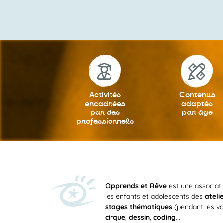
Activités
Contenus
encadrées
adaptés
par des
par âge
professionnels
a
pprends et Rêve
est une associat
les enfants et adolescents des
ateli
stages thématiques
(pendant les va
cirque
,
dessin
,
coding
...