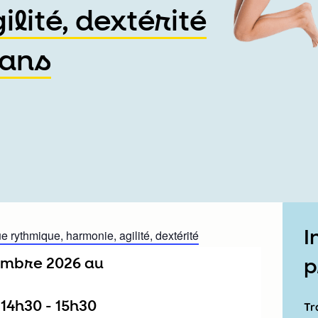
lité, dextérité
 ans
I
 rythmique, harmonie, agilité, dextérité
tembre 2026
au
p
/
14h30
-
15h30
Tr