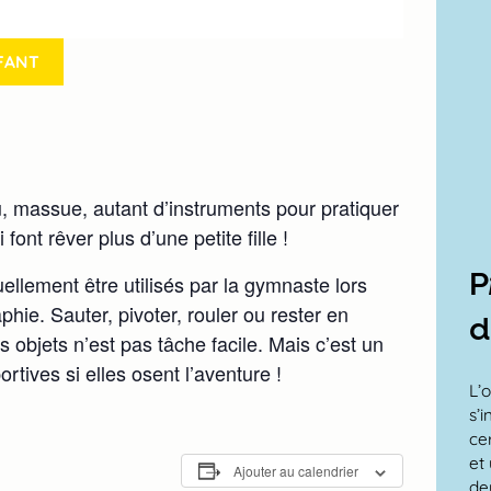
FANT
 massue, autant d’instruments pour pratiquer
ont rêver plus d’une petite fille !
P
ellement être utilisés par la gymnaste lors
ie. Sauter, pivoter, rouler ou rester en
d
s objets n’est pas tâche facile. Mais c’est un
rtives si elles osent l’aventure !
L’
s’i
ce
et 
Ajouter au calendrier
de