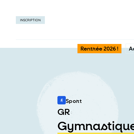
INSCRIPTION
Rentrée 2026 !
A
Sport
GR
:
Gymnastique