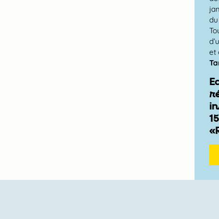
ja
du
To
d’
et
Ta
E
r
in
15
«