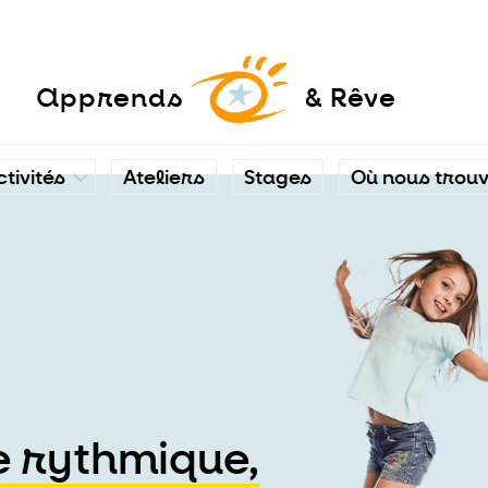
a
pprends
& Rêve
ctivités
Ateliers
Stages
Où nous trou
 rythmique,