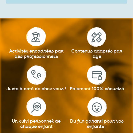
Activités encadrées
par
Contenus adaptés
par
des professionnels
âge
Juste à coté
de chez vous !
Paiement 100%
sécurisé
Un suivi personnel
de
Du fun garanti
pour vos
chaque enfant
enfants !