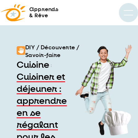
a
pprends
& Rêve
DIY / Découverte /
Savoir-faire
Cuisine
:
Cuisiner et
déjeuner :
apprendre
en se
régalant
pour les