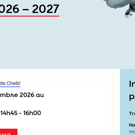
2026 – 2027
I
its Chefs!
tembre 2026
au
p
/
14h45
-
16h00
Tr
No
m
FANT