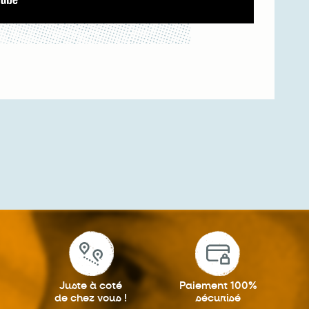
Juste à coté
Paiement 100%
de chez vous !
sécurisé