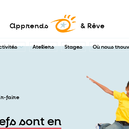
a
pprends
& Rêve
ctivités
Ateliers
Stages
Où nous trou
ir-faire
efs sont en