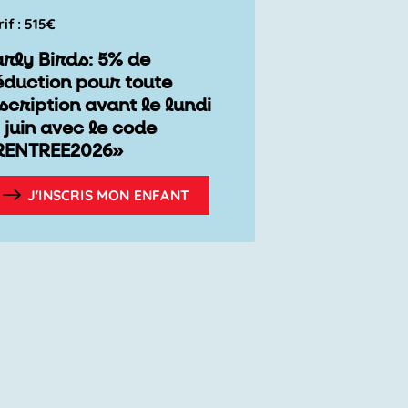
rif : 515€
arly Birds: 5% de
éduction pour toute
scription avant le lundi
 juin avec le code
RENTREE2026»
J'INSCRIS MON ENFANT