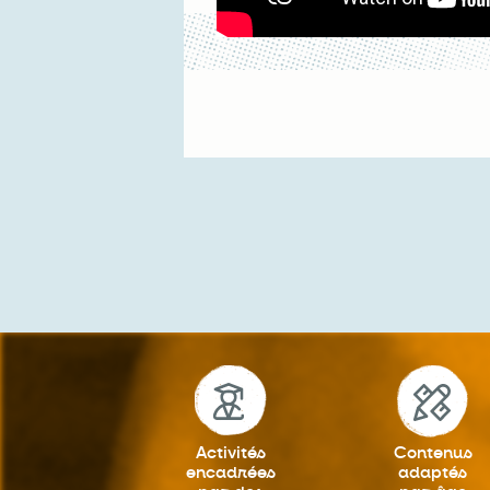
Activités
Contenus
encadrées
adaptés