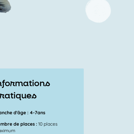
nformations
ratiques
anche d'âge : 4-7ans
mbre de places :
10 places
aximum