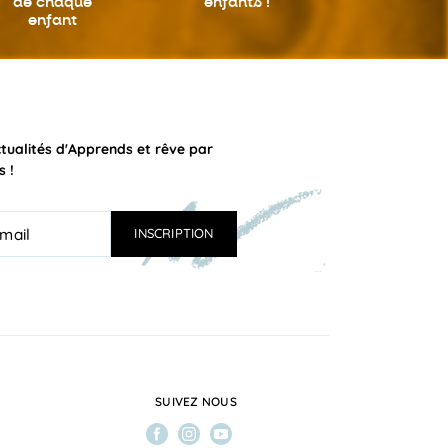
de chaque
enfants !
enfant
ctualités d'Apprends et rêve par
s !
SUIVEZ NOUS