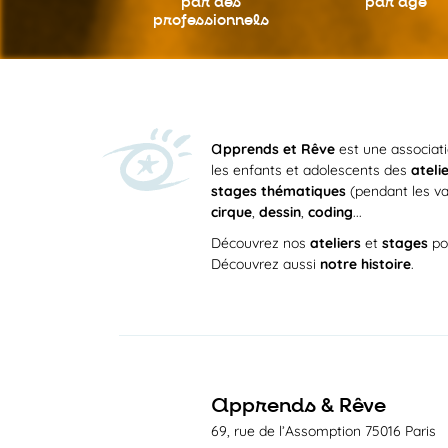
par des
par âge
professionnels
a
pprends et Rêve
est une associat
les enfants et adolescents des
ateli
stages thématiques
(pendant les va
cirque
,
dessin
,
coding
...
Découvrez nos
ateliers
et
stages
po
Découvrez aussi
notre histoire
.
a
pprends & Rêve
69, rue de l’Assomption 75016 Paris