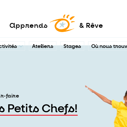
a
pprends
& Rêve
ctivités
Ateliers
Stages
Où nous trou
ir-faire
s Petits Chefs!