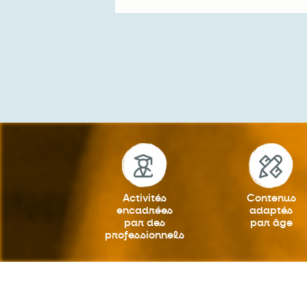
Activités
Contenus
encadrées
adaptés
par des
par âge
professionnels