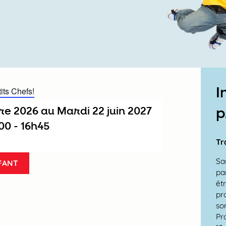
I
its Chefs!
re 2026
au
mardi 22 juin 2027
p
h00
-
16h45
Tr
Sa
FANT
pa
êt
pr
so
Pr