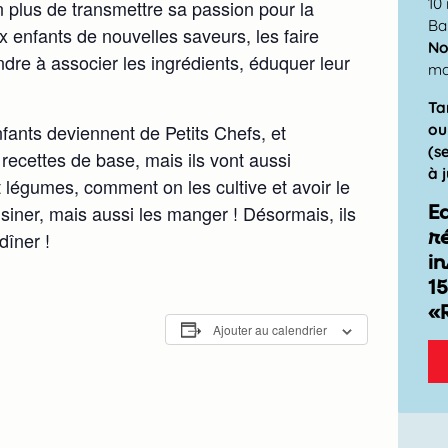
10
 plus de transmettre sa passion pour la
Ba
x enfants de nouvelles saveurs, les faire
No
ndre à associer les ingrédients, éduquer leur
m
Ta
ou
fants deviennent de Petits Chefs, et
(s
recettes de base, mais ils vont aussi
à 
t légumes, comment on les cultive et avoir le
E
isiner, mais aussi les manger ! Désormais, ils
r
dîner !
in
15
«
Ajouter au calendrier