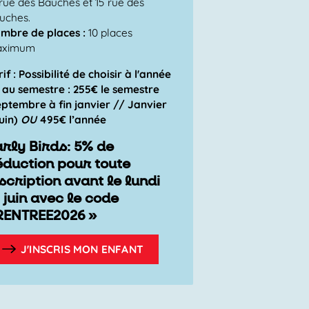
 rue des Bauches et 15 rue des
uches.
mbre de places :
10 places
aximum
rif : Possibilité de choisir à l'année
 au semestre :
255€
le semestre
eptembre à fin janvier // Janvier
juin)
OU
495€
l’année
arly Birds: 5% de
éduction pour toute
scription avant le lundi
 juin avec le code
RENTREE2026 »
J'INSCRIS MON ENFANT