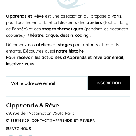
a
pprends et Rêve
est une association qui propose à
Paris
,
pour tous les enfants et adolescents des
ateliers
(tout au long
de l'année) et des
stages thématiques
(pendant les vacances
scolaires) :
théâtre
,
cirque
,
dessin
,
coding
...
Découvrez nos
ateliers
et
stages
pour enfants et parents-
enfants. Découvrez aussi
notre histoire
.
Pour recevoir les actualités d'Apprends et rêve par email,
inscrivez vous !
a
pprends & Rêve
69, rue de l’Assomption 75016 Paris
01 81 51 63 29
CONTACT@APPRENDS-ET-REVE.FR
SUIVEZ NOUS