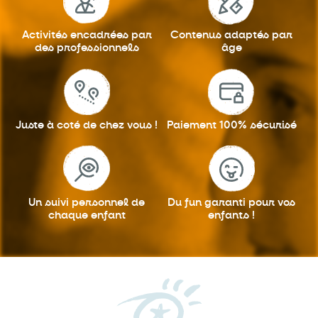
Activités encadrées
par
Contenus adaptés
par
des professionnels
âge
Juste à coté
de chez vous !
Paiement 100%
sécurisé
Un suivi personnel
de
Du fun garanti
pour vos
chaque enfant
enfants !