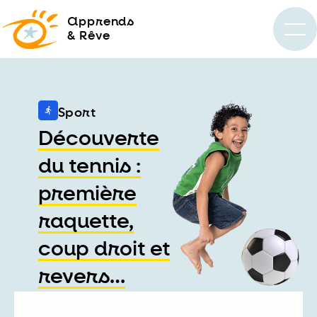
a
pprends
& Rêve
Sport
Découverte
du tennis :
première
raquette,
coup droit et
revers…