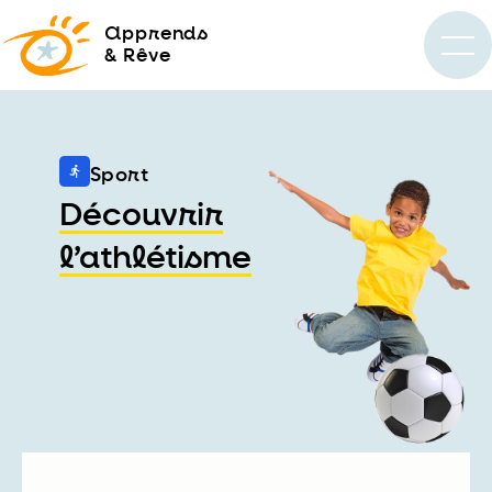
a
pprends
& Rêve
Sport
Découvrir
l’athlétisme