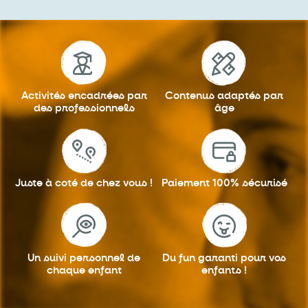
Activités encadrées
par
Contenus adaptés
par
des professionnels
âge
Juste à coté
de chez vous !
Paiement 100%
sécurisé
Un suivi personnel
de
Du fun garanti
pour vos
chaque enfant
enfants !