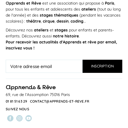
a
pprends et Rêve
est une association qui propose à
Paris
,
pour tous les enfants et adolescents des
ateliers
(tout au long
de l'année) et des
stages thématiques
(pendant les vacances
scolaires) :
théâtre
,
cirque
,
dessin
,
coding
...
Découvrez nos
ateliers
et
stages
pour enfants et parents-
enfants. Découvrez aussi
notre histoire
.
Pour recevoir les actualités d'Apprends et rêve par email,
inscrivez vous !
a
pprends & Rêve
69, rue de l’Assomption 75016 Paris
01 81 51 63 29
CONTACT@APPRENDS-ET-REVE.FR
SUIVEZ NOUS