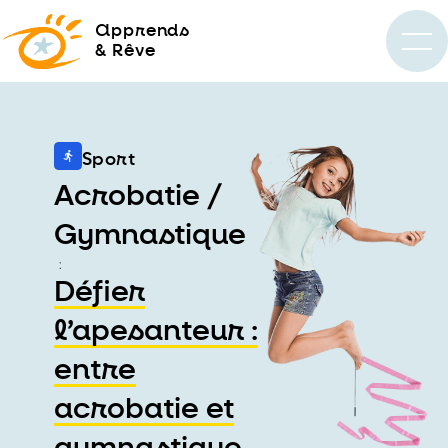
a
pprends
& Rêve
Sport
Acrobatie /
Gymnastique
:
Défier
l’apesanteur :
entre
acrobatie et