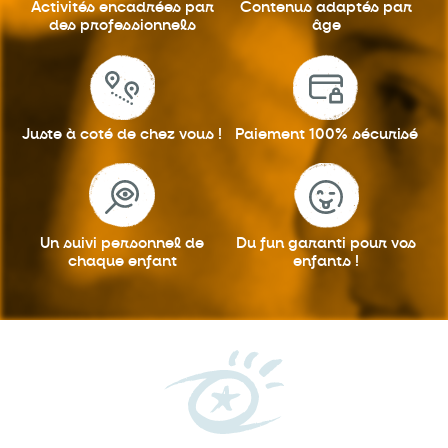
Activités encadrées
par
Contenus adaptés
par
des professionnels
âge
Juste à coté
de chez vous !
Paiement 100%
sécurisé
Un suivi personnel
de
Du fun garanti
pour vos
chaque enfant
enfants !