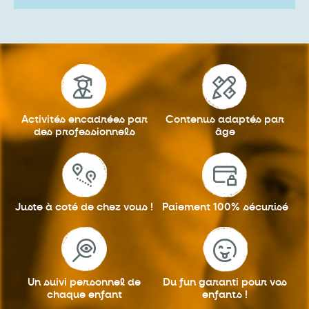
Activités encadrées
par
Contenus adaptés
par
des professionnels
âge
Juste à coté
de chez vous !
Paiement 100%
sécurisé
Un suivi personnel
de
Du fun garanti
pour vos
chaque enfant
enfants !