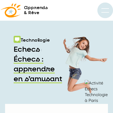
a
pprends
& Rêve
Technologie
Echecs
:
Échecs :
apprendre
en s’amusant