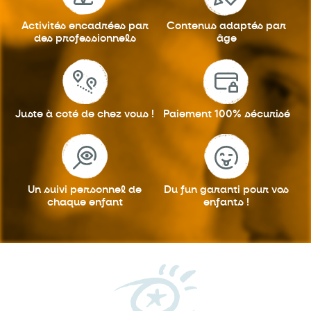
Activités encadrées
par
Contenus adaptés
par
des professionnels
âge
Juste à coté
de chez vous !
Paiement 100%
sécurisé
Un suivi personnel
de
Du fun garanti
pour vos
chaque enfant
enfants !