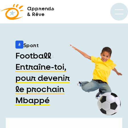
a
pprends
& Rêve
Sport
Football
:
Entraîne-toi,
pour devenir
le prochain
Mbappé