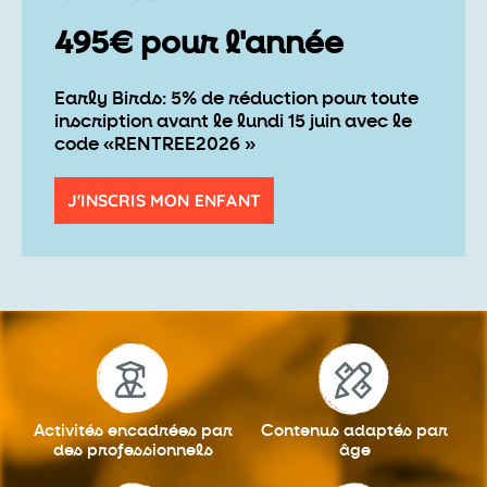
495€ pour l'année
Early Birds: 5% de réduction pour toute
inscription avant le lundi 15 juin avec le
code «RENTREE2026 »
J'INSCRIS MON ENFANT
Activités encadrées
par
Contenus adaptés
par
des professionnels
âge