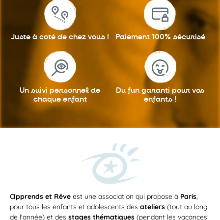
Juste à coté
de chez vous !
Paiement 100%
sécurisé
Un suivi personnel
de
Du fun garanti
pour vos
chaque enfant
enfants !
a
pprends et Rêve
est une association qui propose à
Paris
,
pour tous les enfants et adolescents des
ateliers
(tout au long
de l'année) et des
stages thématiques
(pendant les vacances