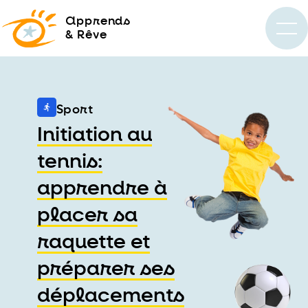
a
pprends
& Rêve
Sport
Initiation au
tennis:
apprendre à
placer sa
raquette et
préparer ses
déplacements