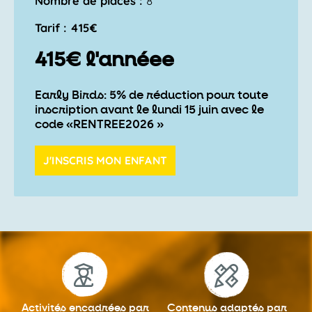
Nombre de places :
8
Tarif : 415€
415€ l'annéee
Early Birds: 5% de réduction pour toute
inscription avant le lundi 15 juin avec le
code «RENTREE2026 »
J'INSCRIS MON ENFANT
Activités encadrées
par
Contenus adaptés
par