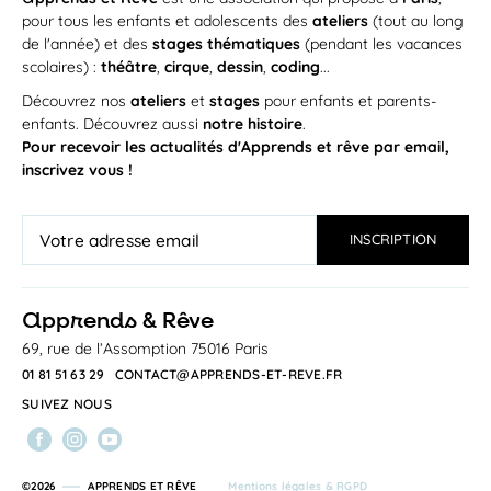
pour tous les enfants et adolescents des
ateliers
(tout au long
de l'année) et des
stages thématiques
(pendant les vacances
scolaires) :
théâtre
,
cirque
,
dessin
,
coding
...
Découvrez nos
ateliers
et
stages
pour enfants et parents-
enfants. Découvrez aussi
notre histoire
.
Pour recevoir les actualités d'Apprends et rêve par email,
inscrivez vous !
a
pprends & Rêve
69, rue de l’Assomption 75016 Paris
01 81 51 63 29
CONTACT@APPRENDS-ET-REVE.FR
SUIVEZ NOUS
©2026
APPRENDS ET RÊVE
Mentions légales & RGPD