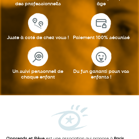
des professionnels
âge
Juste à coté
de chez vous !
Paiement 100%
sécurisé
Un suivi personnel
de
Du fun garanti
pour vos
chaque enfant
enfants !
a
pprends et Rêve
est une association qui propose à
Paris
,