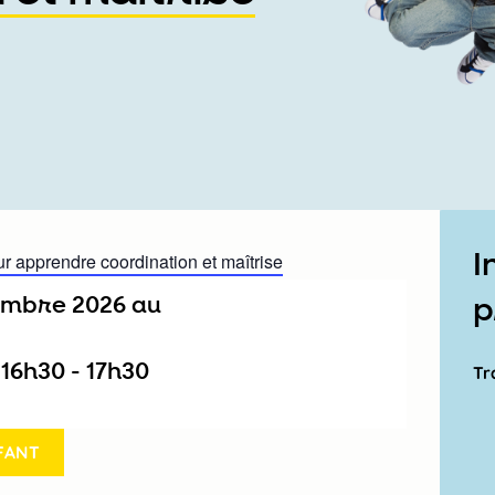
I
ur apprendre coordination et maîtrise
tembre 2026
au
p
/
16h30
-
17h30
Tr
FANT