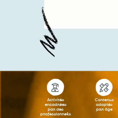
Activités
Contenus
encadrées
adaptés
par des
par âge
professionnels