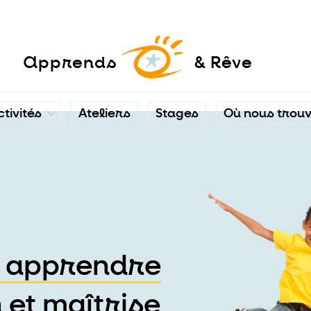
a
pprends
& Rêve
ctivités
Ateliers
Stages
Où nous trou
r apprendre
 et maîtrise