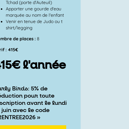
Tchad (porte d'Auteuil)
Apporter une gourde d'eau
marquée au nom de l'enfant
Venir en tenue de Judo ou t
shirt/legging
mbre de places :
8
rif : 415€
415€ l'année
arly Birds: 5% de
éduction pour toute
scription avant le lundi
 juin avec le code
RENTREE2026 »