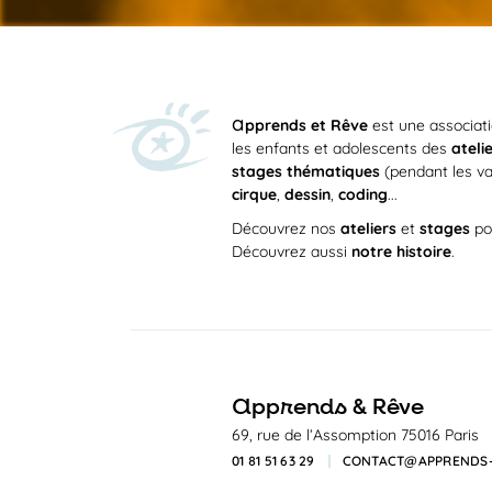
a
pprends et Rêve
est une associat
les enfants et adolescents des
ateli
stages thématiques
(pendant les va
cirque
,
dessin
,
coding
...
Découvrez nos
ateliers
et
stages
po
Découvrez aussi
notre histoire
.
a
pprends & Rêve
69, rue de l’Assomption 75016 Paris
01 81 51 63 29
CONTACT@APPRENDS-