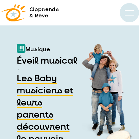
a
pprends
& Rêve
Musique
Éveil musical
:
Les Baby
musiciens et
leurs
parents
découvrent