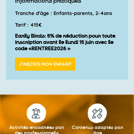
Informations pratiques
Tranche d'âge : Enfants-parents, 2-4ans
Tarif : 415€
Early Birds: 5% de réduction pour toute
inscription avant le lundi 15 juin avec le
code «RENTREE2026 »
J'INSCRIS MON ENFANT
Activités encadrées
par
Contenus adaptés
par
des professionnels
âge