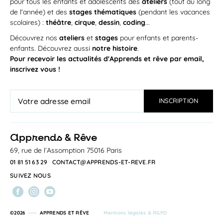
pour tous les enfants et adolescents des
ateliers
(tout au long
de l'année) et des
stages thématiques
(pendant les vacances
scolaires) :
théâtre
,
cirque
,
dessin
,
coding
...
Découvrez nos
ateliers
et
stages
pour enfants et parents-
enfants. Découvrez aussi
notre histoire
.
Pour recevoir les actualités d'Apprends et rêve par email,
inscrivez vous !
a
pprends & Rêve
69, rue de l’Assomption 75016 Paris
01 81 51 63 29
CONTACT@APPRENDS-ET-REVE.FR
SUIVEZ NOUS
©2026
APPRENDS ET RÊVE
Mentions légales & RGPD