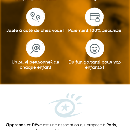
Juste à coté
de chez vous !
Paiement 100%
sécurisé
Un suivi personnel
de
Du fun garanti
pour vos
chaque enfant
enfants !
a
pprends et Rêve
est une association qui propose à
Paris
,