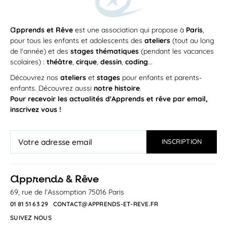
a
pprends et Rêve
est une association qui propose à
Paris
,
pour tous les enfants et adolescents des
ateliers
(tout au long
de l'année) et des
stages thématiques
(pendant les vacances
scolaires) :
théâtre
,
cirque
,
dessin
,
coding
...
Découvrez nos
ateliers
et
stages
pour enfants et parents-
enfants. Découvrez aussi
notre histoire
.
Pour recevoir les actualités d'Apprends et rêve par email,
inscrivez vous !
a
pprends & Rêve
69, rue de l’Assomption 75016 Paris
01 81 51 63 29
CONTACT@APPRENDS-ET-REVE.FR
SUIVEZ NOUS