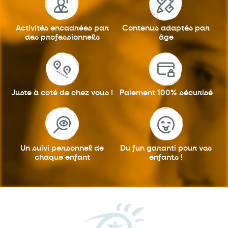
Activités encadrées
par
Contenus adaptés
par
des professionnels
âge
Juste à coté
de chez vous !
Paiement 100%
sécurisé
Un suivi personnel
de
Du fun garanti
pour vos
chaque enfant
enfants !