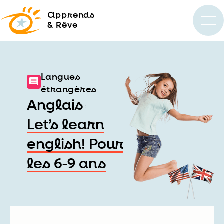
a
pprends
& Rêve
Langues
étrangères
Anglais
:
Let’s learn
english! Pour
les 6-9 ans