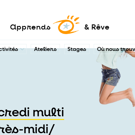
a
pprends
& Rêve
ctivités
Ateliers
Stages
Où nous trou
credi multi
près-midi/