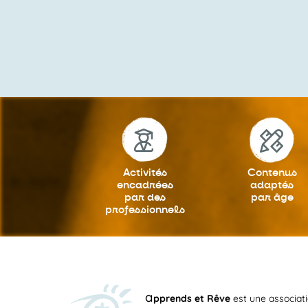
Activités
Contenus
encadrées
adaptés
par des
par âge
professionnels
a
pprends et Rêve
est une associat