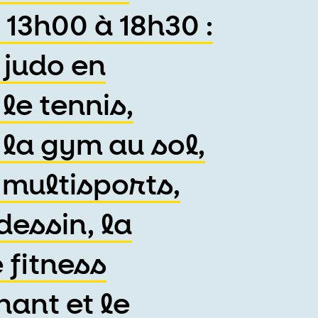
 13h00 à 18h30 :
 judo en
le tennis,
 la gym au sol,
 multisports,
 dessin, la
 fitness
hant et le