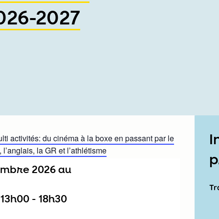
026-2027
I
lti activités: du cinéma à la boxe en passant par le
, l’anglais, la GR et l’athlétisme
p
tembre 2026
au
Tr
/
13h00
-
18h30