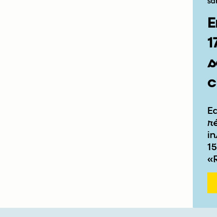
sa
E
1
s
c
E
r
in
15
«