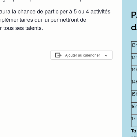
ura la chance de participer à 5 ou 4 activités
P
plémentaires qui lui permettront de
d
r tous ses talents.
13
Ajouter au calendrier
13
14
14
15
16
17
Tar