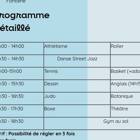
Fontaine
rogramme
étaillé
h00 - 14h00
Athlétisme
Roller
h30 – 14h30
Danse Street Jazz
h00-15h00
Tennis
Basket (+ado
h30 - 15h30
Dessin
Anglais (14h1
h30 - 16h30
Judo
Botanique
h30 - 17h30
Boxe
Théâtre
h30 - 18h30
Gym au sol
if : Possibilité de régler en 3 fois