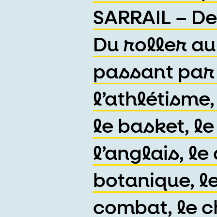
SARRAIL – De
Du roller au
passant par 
l’athlétisme,
le basket, le
l’anglais, le
botanique, le
combat, le c