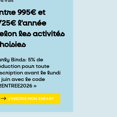
ns frais
ntre 995€ et
725€ l'année
elon les activités
hoisies
arly Birds: 5% de
éduction pour toute
scription avant le lundi
 juin avec le code
RENTREE2026 »
J'INSCRIS MON ENFANT