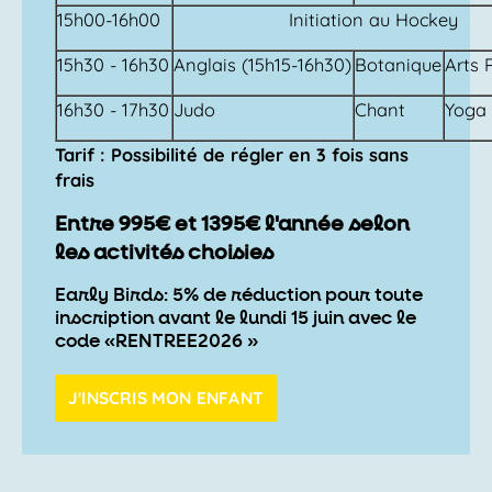
15h00-16h00
Initiation au Hockey
15h30 - 16h30
Anglais (15h15-16h30)
Botanique
Arts 
16h30 - 17h30
Judo
Chant
Yoga
Tarif : Possibilité de régler en 3 fois sans
frais
Entre 995€ et 1395€ l'année selon
les activités choisies
Early Birds: 5% de réduction pour toute
inscription avant le lundi 15 juin avec le
code «RENTREE2026 »
J'INSCRIS MON ENFANT