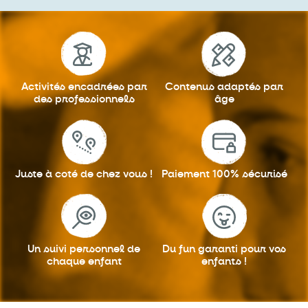
Activités encadrées
par
Contenus adaptés
par
des professionnels
âge
Juste à coté
de chez vous !
Paiement 100%
sécurisé
Un suivi personnel
de
Du fun garanti
pour vos
chaque enfant
enfants !