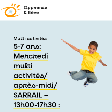
a
pprends
& Rêve
Multi activités
5-7 ans:
Mercredi
multi
activités/
après-midi/
SARRAIL –
13h00-17h30 :