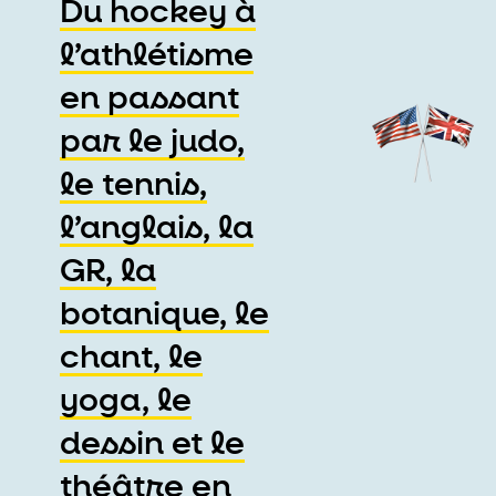
Du hockey à
l’athlétisme
en passant
par le judo,
le tennis,
l’anglais, la
GR, la
botanique, le
chant, le
yoga, le
dessin et le
théâtre en