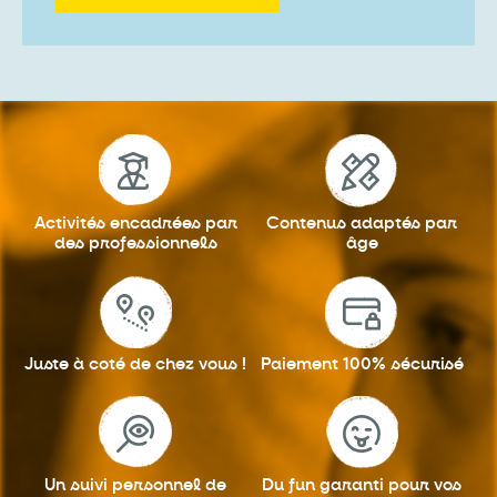
Activités encadrées
par
Contenus adaptés
par
des professionnels
âge
Juste à coté
de chez vous !
Paiement 100%
sécurisé
Un suivi personnel
de
Du fun garanti
pour vos