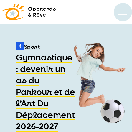
a
pprends
& Rêve
Sport
Gymnastique
: devenir un
as du
Parkour et de
l’Art Du
Déplacement
2026-2027