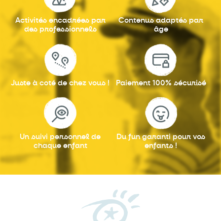
Activités encadrées
par
Contenus adaptés
par
des professionnels
âge
Juste à coté
de chez vous !
Paiement 100%
sécurisé
Un suivi personnel
de
Du fun garanti
pour vos
chaque enfant
enfants !