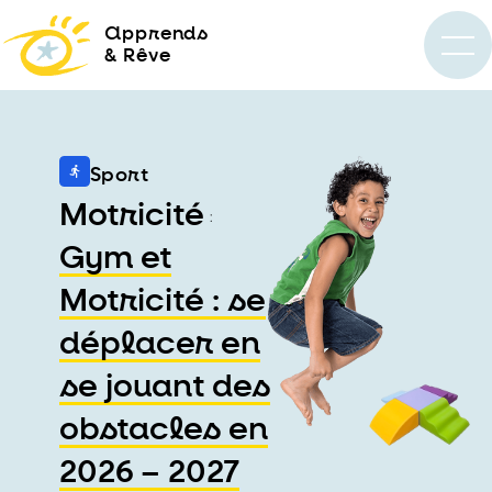
a
pprends
& Rêve
Sport
Motricité
:
Gym et
Motricité : se
déplacer en
se jouant des
obstacles en
2026 – 2027