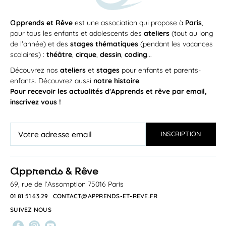
a
pprends et Rêve
est une association qui propose à
Paris
,
pour tous les enfants et adolescents des
ateliers
(tout au long
de l'année) et des
stages thématiques
(pendant les vacances
scolaires) :
théâtre
,
cirque
,
dessin
,
coding
...
Découvrez nos
ateliers
et
stages
pour enfants et parents-
enfants. Découvrez aussi
notre histoire
.
Pour recevoir les actualités d'Apprends et rêve par email,
inscrivez vous !
a
pprends & Rêve
69, rue de l’Assomption 75016 Paris
01 81 51 63 29
CONTACT@APPRENDS-ET-REVE.FR
SUIVEZ NOUS