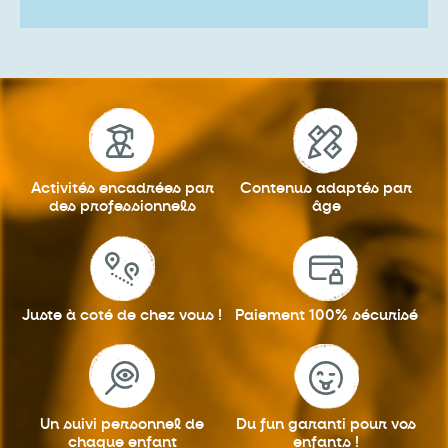
Activités encadrées
par
Contenus adaptés
par
des professionnels
âge
Juste à coté
de chez vous !
Paiement 100%
sécurisé
Un suivi personnel
de
Du fun garanti
pour vos
chaque enfant
enfants !