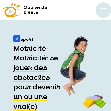
a
pprends
& Rêve
Sport
Motricité
:
Motricité: se
jouer des
obstacles
pour devenir
un ou une
vrai(e)