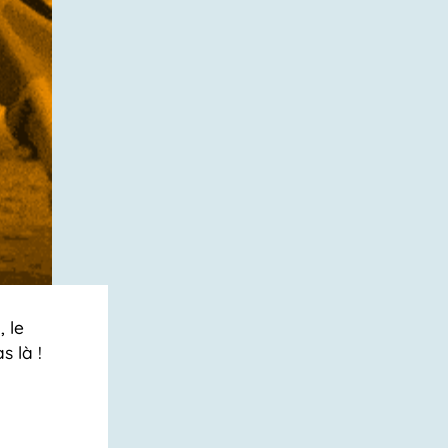
 le
s là !