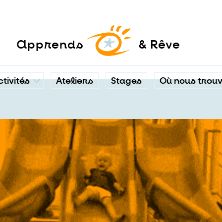
a
pprends
& Rêve
ctivités
Ateliers
Stages
Où nous trou