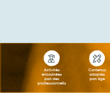
Activités
Contenus
encadrées
adaptés
par des
par âge
professionnels