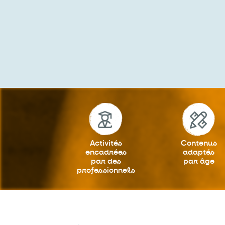
Activités
Contenus
encadrées
adaptés
par des
par âge
professionnels