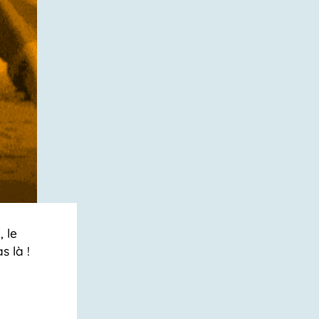
 le
s là !