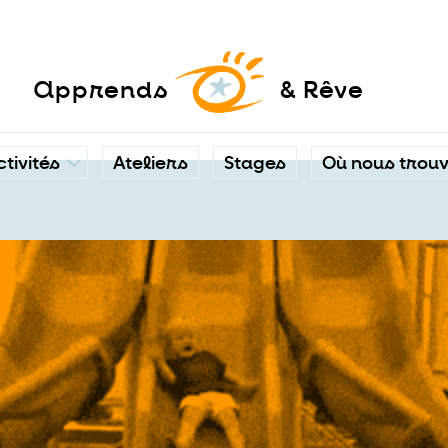
a
pprends
& Rêve
ctivités
Ateliers
Stages
Où nous trou