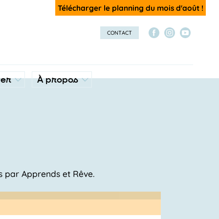
Télécharger le planning du mois d'août !
CONTACT
ver
À propos
is par Apprends et Rêve.