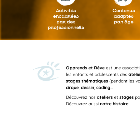
Activités
Contenus
encadrées
adaptés
par des
par âge
professionnels
a
pprends et Rêve
est une associat
les enfants et adolescents des
ateli
stages thématiques
(pendant les va
cirque
,
dessin
,
coding
...
Découvrez nos
ateliers
et
stages
po
Découvrez aussi
notre histoire
.