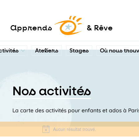
a
pprends
& Rêve
ctivités
Ateliers
Stages
Où nous trou
Nos activités
La carte des activités pour enfants et ados à Par
Aucun résultat trouvé.
Notice