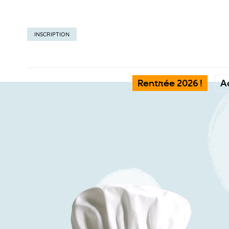
INSCRIPTION
Rentrée 2026 !
A