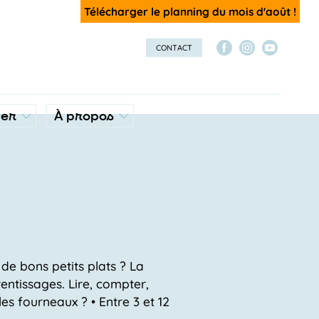
Télécharger le planning du mois d'août !
CONTACT
ver
À propos
 de bons petits plats ? La
rentissages. Lire, compter,
les fourneaux ? • Entre 3 et 12