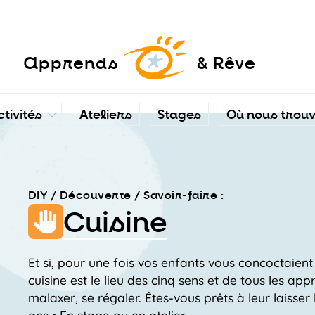
a
pprends
& Rêve
ctivités
Ateliers
Stages
Où nous trou
DIY / Découverte / Savoir-faire :
Cuisine
Et si, pour une fois vos enfants vous concoctaient
cuisine est le lieu des cinq sens et de tous les app
malaxer, se régaler. Êtes-vous prêts à leur laisser 
ans • En stage ou en atelier