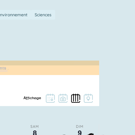
environnement
Sciences
ants
.
SAM
DIM
8
9