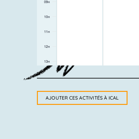
09h
10h
11h
12h
13h
14h
15h
AJOUTER CES ACTIVITÉS À ICAL
16h
17h
18h