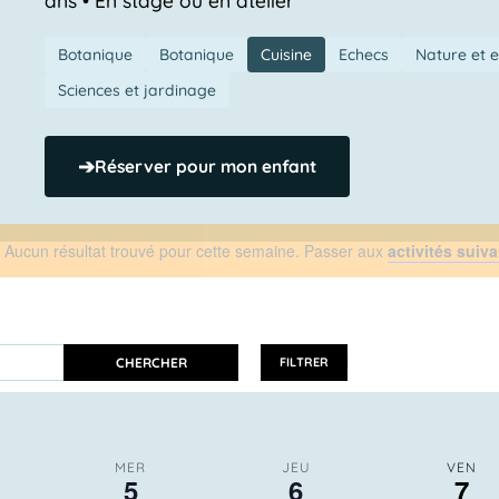
Botanique
Botanique
Cuisine
Echecs
Nature et 
Sciences et jardinage
➔
Réserver pour mon enfant
Aucun résultat trouvé pour cette semaine. Passer aux
activités suiv
Notice
CHERCHER
FILTRER
MER
JEU
VEN
5
6
7