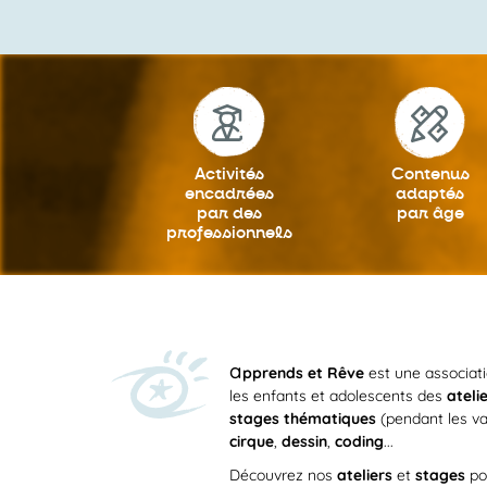
19h
20h
21h
Activités
Contenus
encadrées
adaptés
22h
par des
par âge
professionnels
23h
0h
a
pprends et Rêve
est une associat
les enfants et adolescents des
ateli
stages thématiques
(pendant les va
cirque
,
dessin
,
coding
...
Découvrez nos
ateliers
et
stages
po